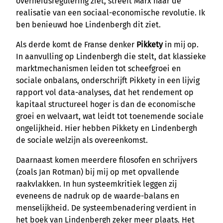
overheidsregulering ziet, streeft Marx naar de
realisatie van een sociaal-economische revolutie. Ik
ben benieuwd hoe Lindenbergh dit ziet.
Als derde komt de Franse denker
Pikkety
in mij op.
In aanvulling op Lindenbergh die stelt, dat klassieke
marktmechanismen leiden tot scheefgroei en
sociale onbalans, onderschrijft Pikkety in een lijvig
rapport vol data-analyses, dat het rendement op
kapitaal structureel hoger is dan de economische
groei en welvaart, wat leidt tot toenemende sociale
ongelijkheid. Hier hebben Pikkety en Lindenbergh
de sociale welzijn als overeenkomst.
Daarnaast komen meerdere filosofen en schrijvers
(zoals Jan Rotman) bij mij op met opvallende
raakvlakken. In hun systeemkritiek leggen zij
eveneens de nadruk op de waarde-balans en
menselijkheid. De systeembenadering verdient in
het boek van Lindenbergh zeker meer plaats. Het