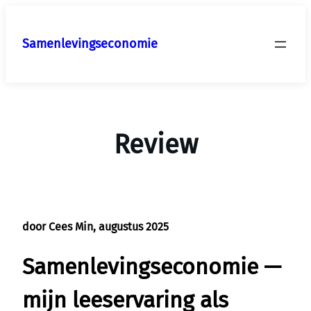
Ga
naar
Samenlevingseconomie
de
inhoud
Review
door Cees Min, augustus 2025
Samenlevingseconomie —
mijn leeservaring als