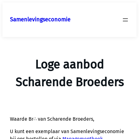
Ga
naar
Samenlevingseconomie
de
inhoud
Loge aanbod
Scharende Broeders
Waarde Br∴ van Scharende Broeders,
U kunt een exemplaar van Samenlevingseconomie
bij ons bestellen of via
Managementboek
.