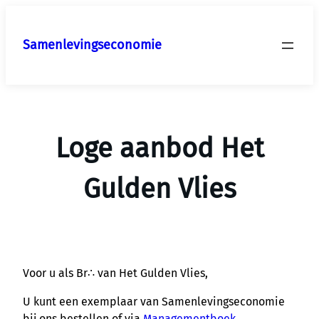
Ga
naar
Samenlevingseconomie
de
inhoud
Loge aanbod Het
Gulden Vlies
Voor u als Br∴ van Het Gulden Vlies,
U kunt een exemplaar van Samenlevingseconomie
bij ons bestellen of via
Managementboek
.