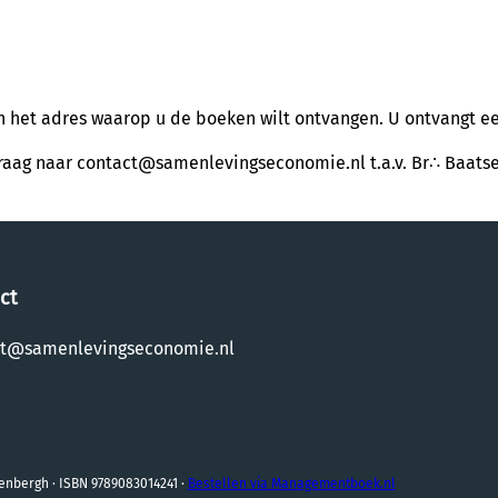
het adres waarop u de boeken wilt ontvangen. U ontvangt een
anvraag naar contact@samenlevingseconomie.nl t.a.v. Br∴ Baats
ct
ct@samenlevingseconomie.nl
enbergh · ISBN 9789083014241 ·
Bestellen via Managementboek.nl