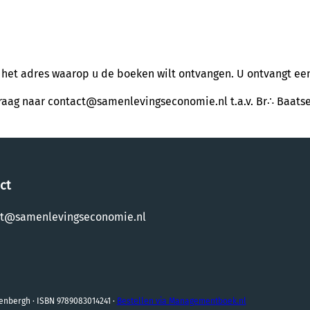
het adres waarop u de boeken wilt ontvangen. U ontvangt een 
anvraag naar contact@samenlevingseconomie.nl t.a.v. Br∴ Baats
ct
ct@samenlevingseconomie.nl
enbergh · ISBN 9789083014241 ·
Bestellen via Managementboek.nl