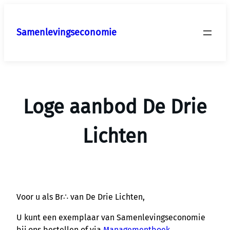
Ga
naar
Samenlevingseconomie
de
inhoud
Loge aanbod De Drie
Lichten
Voor u als Br∴ van De Drie Lichten,
U kunt een exemplaar van Samenlevingseconomie
bij ons bestellen of via
Managementboek
.