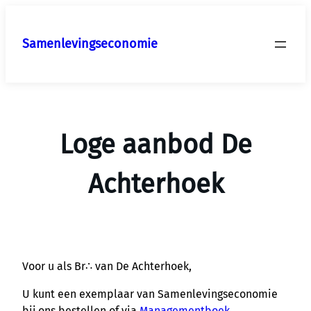
Ga
naar
Samenlevingseconomie
de
inhoud
Loge aanbod De
Achterhoek
Voor u als Br∴ van De Achterhoek,
U kunt een exemplaar van Samenlevingseconomie
bij ons bestellen of via
Managementboek
.